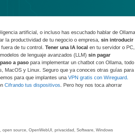
igencia artificial, o incluso has escuchado hablar de Ollama
r la productividad de tu negocio o empresa,
sin introducir
fuera de tu control.
Tener una IA local
en tu servidor o PC,
de modelos de lenguaje avanzados (LLM)
sin pagar
 paso a paso
para implementar un chatbot con Ollama, todo
ws, MacOS y Linux. Seguro que ya conoces otras guías para
enemos para que implantes una
VPN gratis con Wireguard.
ón
Cifrando tus dispositivos
. Pero hoy nos toca ahorrar
,
open source
,
OpenWebUI
,
privacidad
,
Software
,
Windows