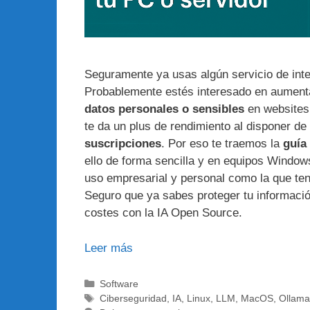
Seguramente ya usas algún servicio de intel
Probablemente estés interesado en aumenta
datos personales o sensibles
en websites 
te da un plus de rendimiento al disponer 
suscripciones
. Por eso te traemos la
guía
ello de forma sencilla y en equipos Windo
uso empresarial y personal como la que t
Seguro que ya sabes proteger tu informaci
costes con la IA Open Source.
Leer más
Categorías
Software
Etiquetas
Ciberseguridad
,
IA
,
Linux
,
LLM
,
MacOS
,
Ollama