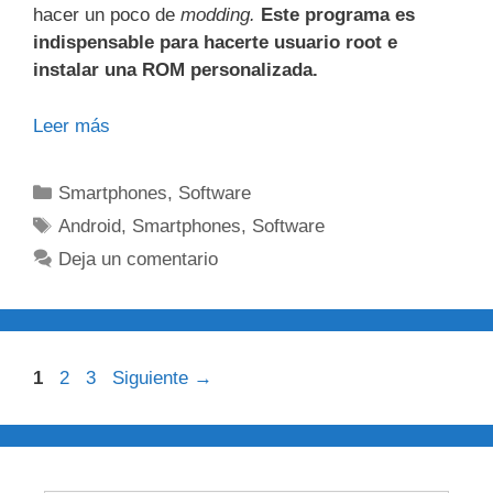
hacer un poco de
modding.
Este programa es
indispensable para hacerte usuario root e
instalar una ROM personalizada.
Leer más
Categorías
Smartphones
,
Software
Etiquetas
Android
,
Smartphones
,
Software
Deja un comentario
Página
Página
Página
1
2
3
Siguiente
→