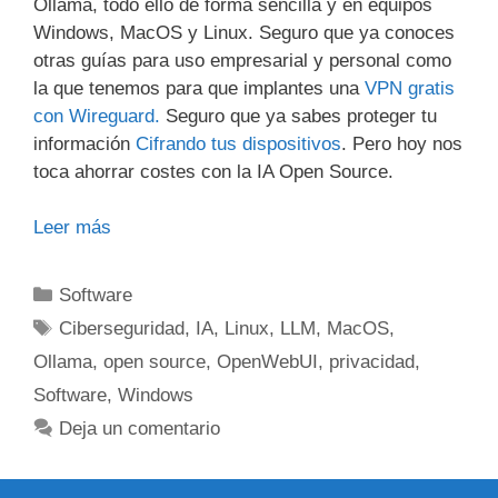
Ollama, todo ello de forma sencilla y en equipos
Windows, MacOS y Linux. Seguro que ya conoces
otras guías para uso empresarial y personal como
la que tenemos para que implantes una
VPN gratis
con Wireguard.
Seguro que ya sabes proteger tu
información
Cifrando tus dispositivos
. Pero hoy nos
toca ahorrar costes con la IA Open Source.
Leer más
Categorías
Software
Etiquetas
Ciberseguridad
,
IA
,
Linux
,
LLM
,
MacOS
,
Ollama
,
open source
,
OpenWebUI
,
privacidad
,
Software
,
Windows
Deja un comentario